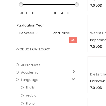
7.0
JOD
JOD
-
JOD
Publication Year
Between
And
Paperba
7.0
JOD
PRODUCT CATEGORY
All Products
Academic
Language
Unknown
English
7.0
JOD
Arabic
French