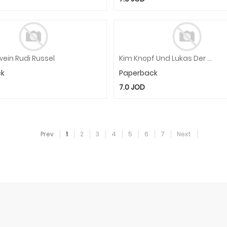
ein Rudi Russel
Kim Knopf Und Lukas Der Lokomotivfuhrer
ck
Paperback
7.0
JOD
Prev
1
2
3
4
5
6
7
Next