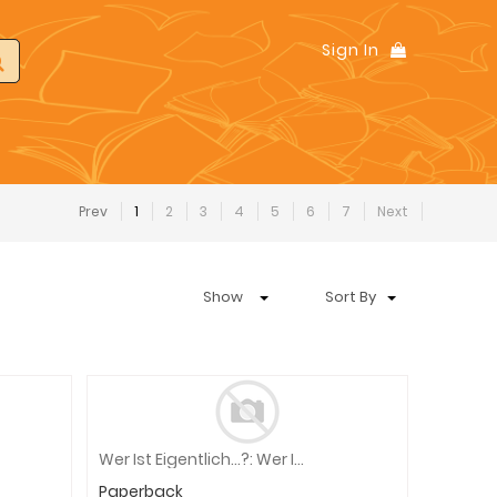
Sign In
Prev
1
2
3
4
5
6
7
Next
Show
Sort By
Wer Ist Eigentlich...?: Wer Ist Eigentlich Angela Merkel
Paperback