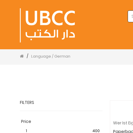
/
Language / German
FILTERS
Price
1
400
Paperba