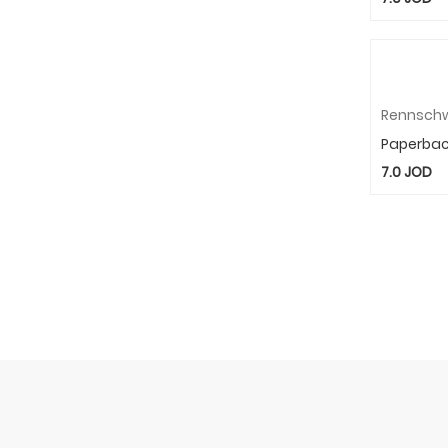
Rennschw
Paperba
7.0
JOD