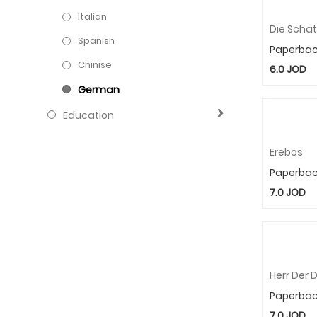
Italian
Spanish
Paperba
Chinise
6.0
JOD
German
Education
Erebos
Paperba
7.0
JOD
Herr Der 
Paperba
7.0
JOD