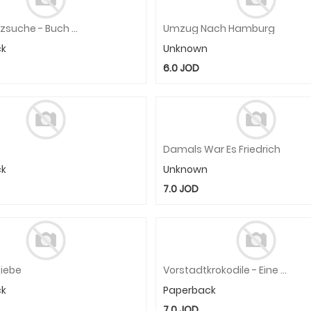
Die Schatzsuche - Buch & Audio-Online
Umzug Nach Hamburg
ck
Unknown
6.0
JOD
Damals War Es Friedrich
ck
Unknown
7.0
JOD
Diebe
Vorstadtkrokodile - Eine Geschichte Vom Aufpassen
ck
Paperback
7.0
JOD