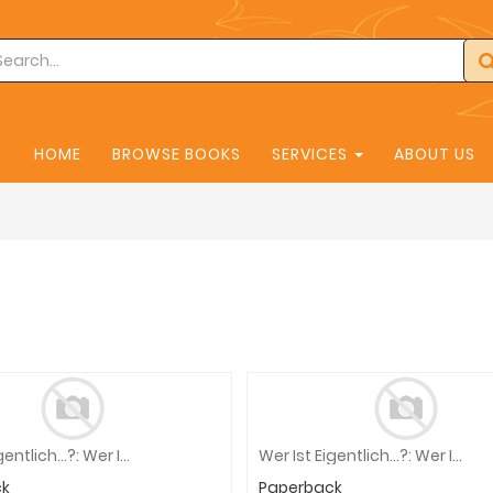
HOME
BROWSE BOOKS
SERVICES
ABOUT US
Wer Ist Eigentlich...?: Wer Ist Eigentlich Carl Benz?
Wer Ist Eigentlich...?: Wer Ist Eigentlich Margarete Steiff?
ck
Paperback