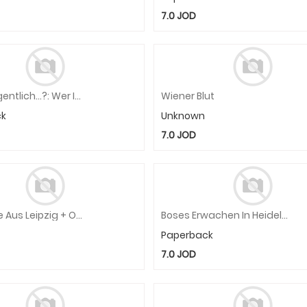
7.0
JOD
Wer Ist Eigentlich...?: Wer Ist Eigentlich Robert Koch?
Wiener Blut
ck
Unknown
7.0
JOD
Die Lerche Aus Leipzig + Online
Boses Erwachen In Heidelberg + Audio-Online
Paperback
7.0
JOD