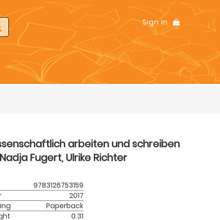
Sign In
ssenschaftlich arbeiten und schreiben
Nadja Fugert, Ulrike Richter
9783126753159
r
2017
ing
Paperback
ght
0.31