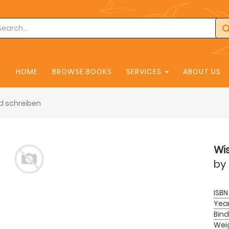
HOME
BROWSE BOOKS
SERVICES
ABOUT US
d schreiben
Wi
by
ISBN
Yea
Bind
Wei