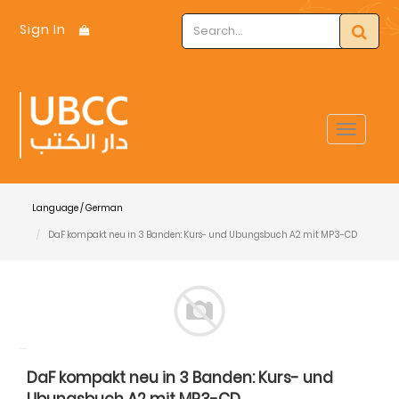
Sign In
Toggle
navigat
Language / German
DaF kompakt neu in 3 Banden: Kurs- und Ubungsbuch A2 mit MP3-CD
DaF kompakt neu in 3 Banden: Kurs- und